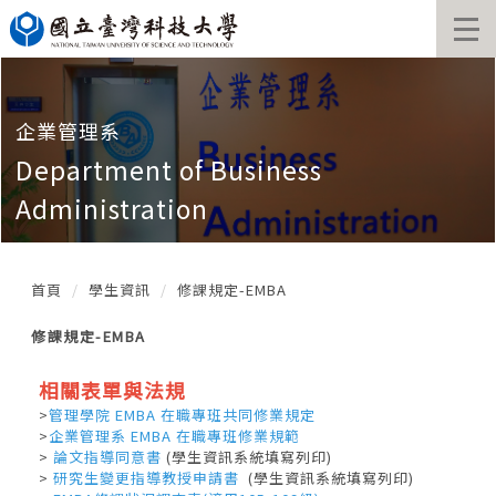
跳
到
主
要
內
容
企業管理系
區
Department of Business
塊
Administration
首頁
學生資訊
修課規定-EMBA
修課規定-EMBA
相關表單與法規
>
管理學院 EMBA 在職專班共同修業規定
>
企業管理系 EMBA 在職專班修業規範
>
論文指導同意書
(學生資訊系統填寫列印)
>
研究生變更指導教授申請書
(學生資訊系統填寫列印)