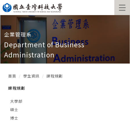
跳
到
主
要
內
容
企業管理系
區
Department of Business
塊
Administration
首頁
學生資訊
課程規劃
課程規劃
大學部
碩士
博士